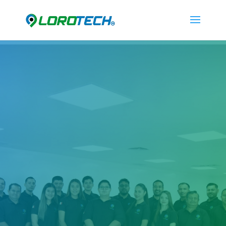
Somos una empresa
Orgullosamente Mexicana
dedicada
ofrecer soluciones a la industria
electrónica, farmacéutica, automotriz,
alimenticia y aeroespacial en temas
de conceptualización, diseño,