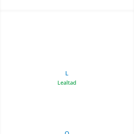
L
Lealtad
O