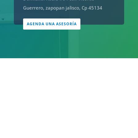
Guerrero, zapopan jalisco, Cp 45134
AGENDA UNA ASESORÍA

SISTEMAS HVAC
Hvac hace referencia a la renovación