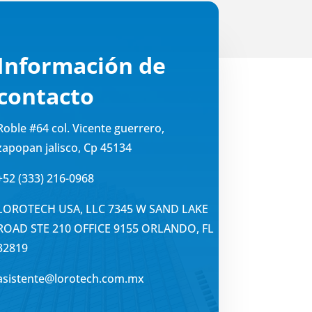
Información de
contacto
Roble #64 col. Vicente guerrero,
zapopan jalisco, Cp 45134
+52 (333) 216-0968
LOROTECH USA, LLC 7345 W SAND LAKE
ROAD STE 210 OFFICE 9155 ORLANDO, FL
32819
asistente@lorotech.com.mx