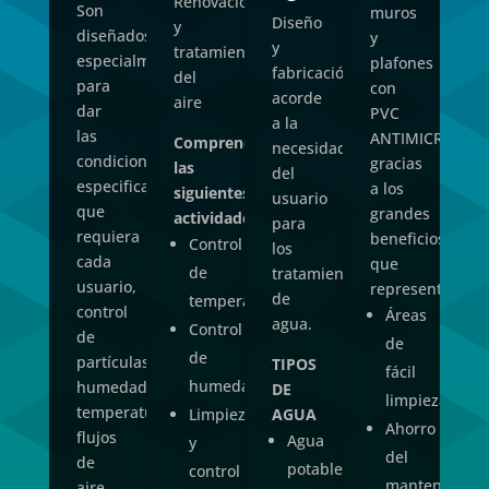
Renovación
Son
So
muros
Diseño
y
diseñados
si
y
y
tratamiento
especialmente
ap
plafones
fabricación
del
para
de
con
acorde
aire
dar
de
PVC
a la
las
las
ANTIMICROBIAL
Comprende
necesidad
condiciones
di
gracias
las
del
especificas
ind
a los
siguientes
usuario
que
to
grandes
actividades:
para
requiera
ac
beneficios
Control
los
cada
a l
que
de
tratamientos
usuario,
ne
representa.
de
temperatura
control
de
Áreas
agua.
Control
de
us
de
de
partículas,
TIPOS
fácil
humedad
humedad,
DE
limpieza
temperatura,
Limpieza
AGUA
Ahorro
flujos
Agua
y
del
de
potable
control
mantenimient
aire,