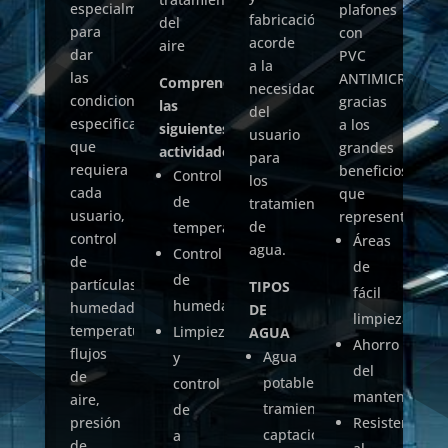
especialmente
ap
plafones
fabricación
del
para
de
con
acorde
aire
dar
de
PVC
a la
las
las
ANTIMICROBIAL
Comprende
necesidad
condiciones
di
gracias
las
del
especificas
ind
a los
siguientes
usuario
que
to
grandes
actividades:
para
requiera
ac
beneficios
Control
los
cada
a l
que
de
tratamientos
usuario,
ne
representa.
de
temperatura
control
de
Áreas
agua.
Control
de
us
de
de
partículas,
TIPOS
fácil
humedad
humedad,
DE
limpieza
temperatura,
Limpieza
AGUA
Ahorro
flujos
Agua
y
del
de
potable
control
mantenimient
aire,
tramiento
de
presión
Resistencia
captación.
a
de