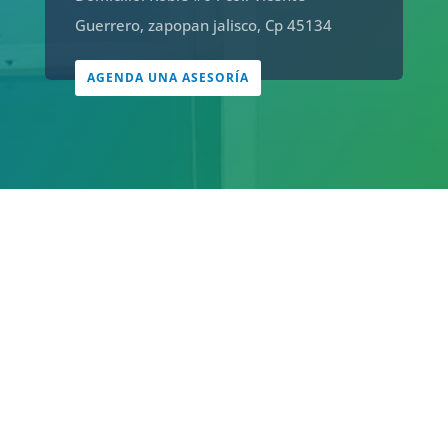
Guerrero, zapopan jalisco, Cp 45134
AGENDA UNA ASESORÍA

SISTEMAS HVAC
Hvac hace referencia a la renovación