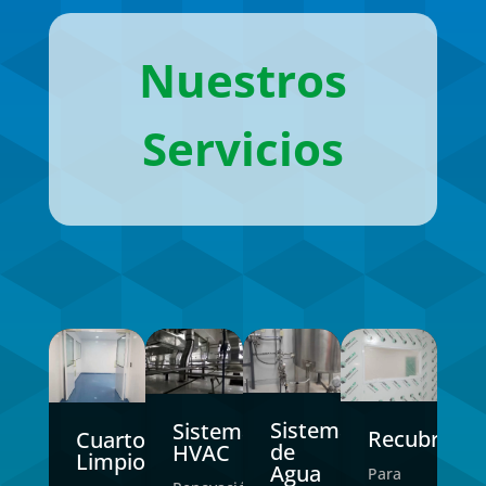
Nuestros
Servicios
Sistemas
Sistemas
Recubrimie
Cuartos
Pi
de
HVAC
Limpios
E
Agua
Para