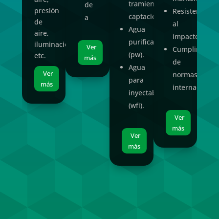
tramiento
de
presión
Resistencia
captación.
a
de
al
Agua
aire,
impacto
purificada
iluminación,
Ver
Cumplimiento
(pw).
etc.
más
de
Agua
Ver
normas
para
más
internacional
inyectables
(wfi).
Ver
más
Ver
más